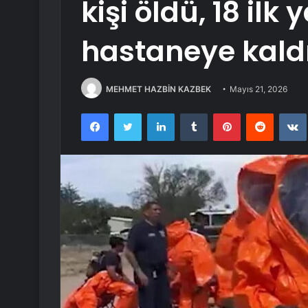
kişi öldü, 18 ilk
hastaneye kaldı
MEHMET HAZBİN KAZBEK
Mayıs 21, 2026
Facebook
Twitter
LinkedIn
Tumblr
Pinterest
Reddit