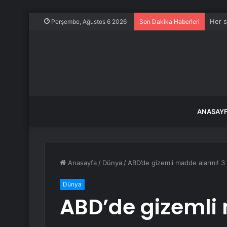
Her s
Perşembe, Ağustos 6 2026
Son Dakika Haberleri
ANASAY
Anasayfa
/
Dünya
/
ABD’de gizemli madde alarmı! 3 ki
Dünya
ABD’de gizemli