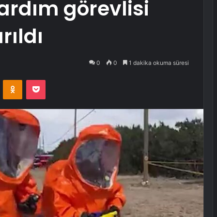
 yardım görevlisi
rıldı
0
0
1 dakika okuma süresi
VKontakte
Odnoklassniki
Pocket