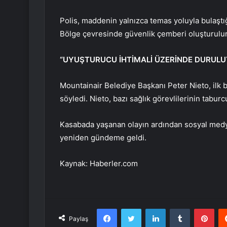
Polis, maddenin yalnızca temas yoluyla bulaştığı
Bölge çevresinde güvenlik çemberi oluşturulurke
“UYUŞTURUCU İHTİMALİ ÜZERİNDE DURULU
Mountainair Belediye Başkanı Peter Nieto, ilk bu
söyledi. Nieto, bazı sağlık görevlilerinin taburc
Kasabada yaşanan olayın ardından sosyal medy
yeniden gündeme geldi.
Kaynak: Haberler.com
Facebook
Twitter
LinkedIn
Tumblr
Pint
Paylaş