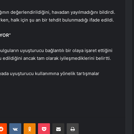
nın değerlendirildiğini, havadan yayılmadığını bildirdi.
n, halk için şu an bir tehdit bulunmadığı ifade edildi.
YOR”
lguların uyuşturucu bağlantılı bir olaya işaret ettiğini
u edildiğini ancak tam olarak iyileşmediklerini belirtti.
ada uyuşturucu kullanımına yönelik tartışmalar
erest
Reddit
VKontakte
Odnoklassniki
Pocket
E-Posta ile paylaş
Yazdır