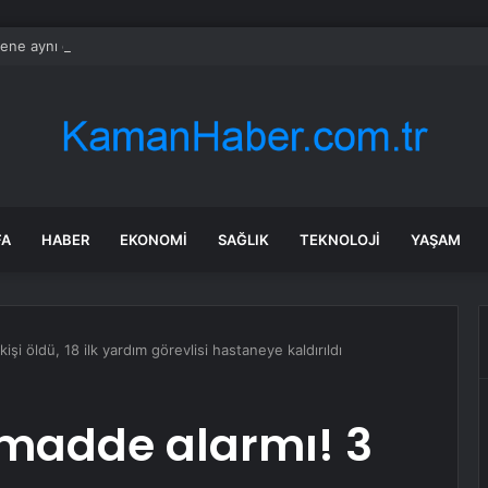
ene aynı görüntüler: Ormanlarımız alevler arasında kalıyor
FA
HABER
EKONOMI
SAĞLIK
TEKNOLOJI
YAŞAM
şi öldü, 18 ilk yardım görevlisi hastaneye kaldırıldı
 madde alarmı! 3