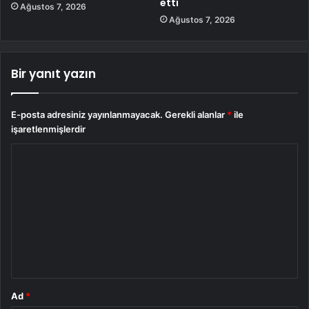
etti
Ağustos 7, 2026
Ağustos 7, 2026
Bir yanıt yazın
E-posta adresiniz yayınlanmayacak.
Gerekli alanlar
*
ile
işaretlenmişlerdir
Y
o
r
u
m
*
Ad
*