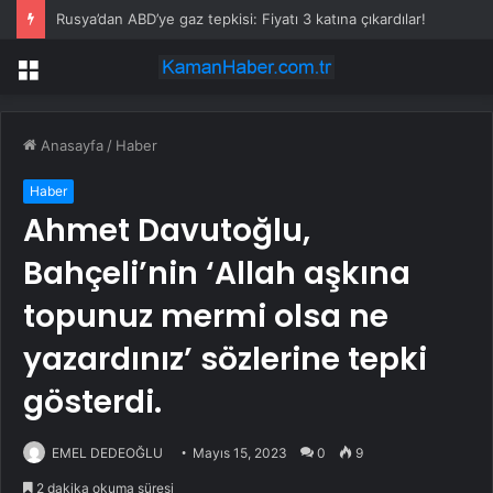
Rusya’dan ABD’ye gaz tepkisi: Fiyatı 3 katına çıkardılar!
Menü
Anasayfa
/
Haber
Haber
Ahmet Davutoğlu,
Bahçeli’nin ‘Allah aşkına
topunuz mermi olsa ne
yazardınız’ sözlerine tepki
gösterdi.
EMEL DEDEOĞLU
Mayıs 15, 2023
0
9
2 dakika okuma süresi