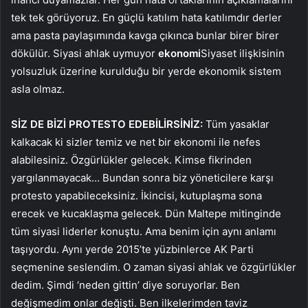
tek tek görüyoruz. En güçlü katılım hata katılımdır derler
ama pasta paylaşımında kavga çıkınca bunlar birer birer
dökülür. Siyasi ahlak uymuyor
ekonomi
Siyaset ilişkisinin
yolsuzluk üzerine kurulduğu bir yerde ekonomik sistem
asla olmaz.
SİZ DE BİZİ PROTESTO EDEBİLİRSİNİZ:
Tüm yasaklar
kalkacak ki sizler temiz ve net bir ekonomi ile nefes
alabilesiniz. Özgürlükler gelecek. Kimse fikrinden
yargılanmayacak… Bundan sonra biz yöneticilere karşı
protesto yapabileceksiniz. İkincisi, kutuplaşma sona
erecek ve kucaklaşma gelecek. Dün Maltepe mitinginde
tüm siyasi liderler konuştu. Ama benim için aynı anlamı
taşıyordu. Aynı yerde 2015’te yüzbinlerce AK Parti
seçmenine seslendim. O zaman siyasi ahlak ve özgürlükler
dedim. Şimdi ‘neden gittin’ diye soruyorlar. Ben
değişmedim onlar değişti. Ben ilkelerimden taviz