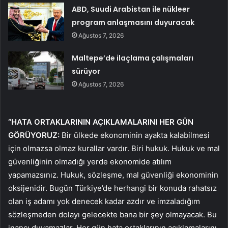
ABD, Suudi Arabistan ile nükleer
program anlaşmasını duyuracak
Ağustos 7, 2026
Maltepe’de ilaçlama çalışmaları
sürüyor
Ağustos 7, 2026
“HATA ORTAKLARININ AÇIKLAMALARINI HER GÜN
GÖRÜYORUZ:
Bir ülkede ekonominin ayakta kalabilmesi
için olmazsa olmaz kurallar vardır. Biri hukuk. Hukuk ve mal
güvenliğinin olmadığı yerde ekonomide atılım
yapamazsınız. Hukuk, sözleşme, mal güvenliği ekonominin
oksijenidir. Bugün Türkiye’de herhangi bir konuda rahatsız
olan iş adamı yok denecek kadar azdır ve imzaladığım
sözleşmeden dolayı gelecekte bana bir şey olmayacak. Bu
inancı duyamazlar. Her gün hata ortaklarının açıklamalarını