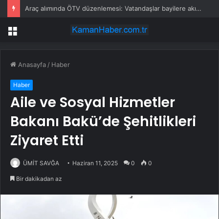
Araç alımında ÖTV düzenlemesi: Vatandaşlar bayilere akın etti
Menü
Anasayfa
/
Haber
Haber
Aile ve Sosyal Hizmetler
Bakanı Bakü’de Şehitlikleri
Ziyaret Etti
ÜMİT SAVĞA
Haziran 11, 2025
0
0
Bir dakikadan az