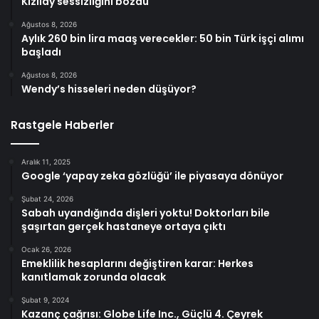
Kızılay sessizliğini bozdu
Ağustos 8, 2026
Aylık 260 bin lira maaş verecekler: 50 bin Türk işçi alımı
başladı
Ağustos 8, 2026
Wendy’s hisseleri neden düşüyor?
Rastgele Haberler
Aralık 11, 2025
Google ‘yapay zeka gözlüğü’ ile piyasaya dönüyor
Şubat 24, 2026
Sabah uyandığında dişleri yoktu! Doktorları bile
şaşırtan gerçek hastaneye ortaya çıktı
Ocak 26, 2026
Emeklilik hesaplarını değiştiren karar: Herkes
kanıtlamak zorunda olacak
Şubat 9, 2024
Kazanç çağrısı: Globe Life Inc., Güçlü 4. Çeyrek