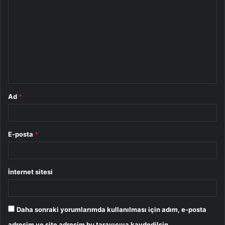
o
r
u
m
*
Ad
*
E-posta
*
İnternet sitesi
Daha sonraki yorumlarımda kullanılması için adım, e-posta
adresim ve site adresim bu tarayıcıya kaydedilsin.