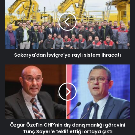
Sakarya'dan İsviçre'ye raylı sistem ihracatı
Özgür Özel'in CHP'nin dış danışmanlığı görevini
Tunç Soyer'e teklif ettiği ortaya çıktı