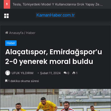
Tesla, Türkiye’deki Model Y Kullanıcılarına Grok Yapay Zeka Asistanını Sundu
Menü
Anasayfa
/
Haber
Haber
Alaçatıspor, Emirdağspor’u
2-0 yenerek moral buldu
UFUK YILDIRIM
Şubat 11, 2024
0
1
1 dakika okuma süresi