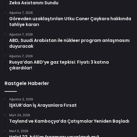
Zeka Asistanını Sundu
Ağustos 7, 2026
Görevden uzaklaştırılan Utku Caner Çaykara hakkında
tahliye kararı
Ağustos 7, 2026
ABD, Suudi Arabistan ile nükleer program anlaşmasını
duyuracak
Ağustos 7, 2026
Rusya’dan ABD’ye gaz tepkisi: Fiyatı 3 katına
çıkardılar!
Rastgele Haberler
Ağustos 3, 2026
İŞKUR’dan İş Arayanlara Fırsat
Mart 24, 2026
Tayland ve Kamboçya’da Çatışmalar Yeniden Başladı
Mart 5, 2026
Halef 23. bölüm fragmanı yayınlandı mı?