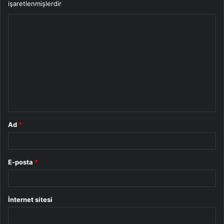
işaretlenmişlerdir
Y
o
r
u
m
*
Ad
*
E-posta
*
İnternet sitesi