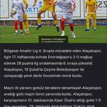
Bölgesel Amatör Lig 4. Grupta mücadele eden Alaçatıspor,
ligin 17. haftasında evinde Emirdağspor’u 2-0 mağlup
ederek 28 puanla lig sıralamasında 6. sıraya yükseldi.
Alaçatıspor, 18 Şubat’ta Çeşme Belediyespor ile
oynayacağı yerel derbi öncesinde moral buldu.
Maçın ilk yarısını golsüz berabere tamamlayan Alaçatıspor,
aradığı golü maçın ikinci yarısında buldu. Alaçatıspor,
karşılaşmanın 51. dakikasında Alper Önal’ın attığı golle 1-0
öne geçerken, 79. dakikada Abdullahhan Türk’ün attığı