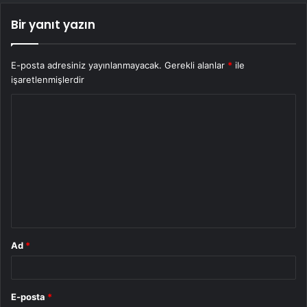
Bir yanıt yazın
E-posta adresiniz yayınlanmayacak.
Gerekli alanlar
*
ile
işaretlenmişlerdir
Y
o
r
u
m
*
Ad
*
E-posta
*