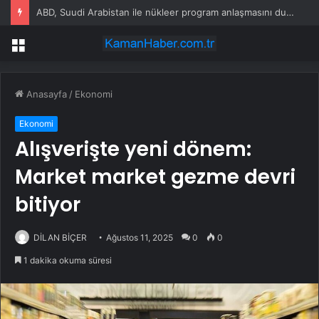
ABD, Suudi Arabistan ile nükleer program anlaşmasını duyuracak
Menü
Anasayfa
/
Ekonomi
Ekonomi
Alışverişte yeni dönem:
Market market gezme devri
bitiyor
DİLAN BİÇER
Ağustos 11, 2025
0
0
1 dakika okuma süresi