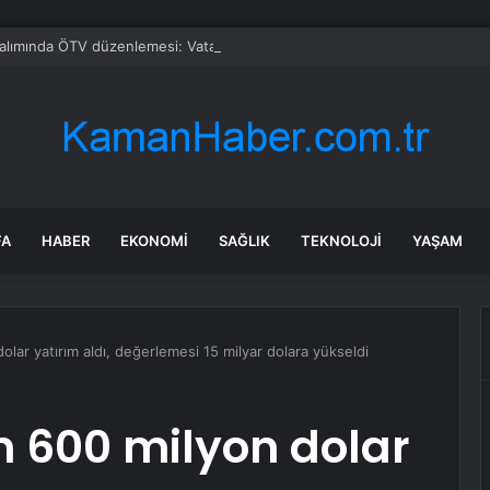
alımında ÖTV düzenlemesi: Vatandaşlar bayilere akın etti
FA
HABER
EKONOMI
SAĞLIK
TEKNOLOJI
YAŞAM
olar yatırım aldı, değerlemesi 15 milyar dolara yükseldi
on 600 milyon dolar