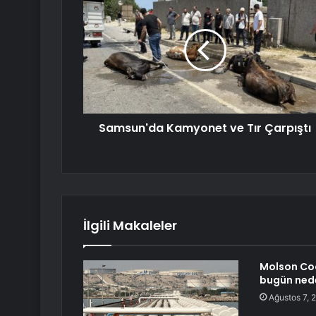
Samsun'da Kamyonet ve Tır Çarpıştı
İlgili Makaleler
Molson Coo
bugün nede
Ağustos 7, 