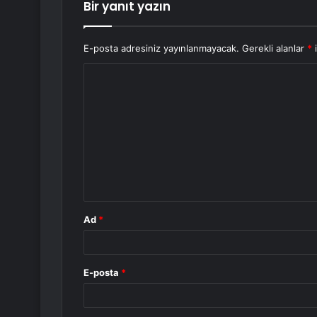
Bir yanıt yazın
E-posta adresiniz yayınlanmayacak.
Gerekli alanlar
*
i
Y
o
r
u
m
*
Ad
*
E-posta
*