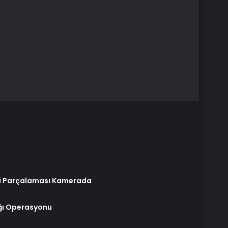
iyi Parçalaması Kamerada
ğı Operasyonu