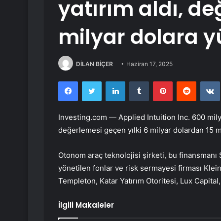
yatırım aldı, de
milyar dolara y
DİLAN BİÇER
Haziran 17, 2025
Facebook
Twitter
LinkedIn
Tumblr
Pinterest
Reddit
Investing.com — Applied Intuition Inc. 600 mily
değerlemesi geçen yılki 6 milyar dolardan 15 mil
Otonom araç teknolojisi şirketi, bu finansmanı
yönetilen fonlar ve risk sermayesi firması Kleine
Templeton, Katar Yatırım Otoritesi, Lux Capital,
İlgili Makaleler