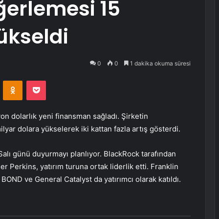
ğerlemesi 15
ükseldi
0
0
1 dakika okuma süresi
VKontakte
Odnoklassniki
Pocket
on dolarlık yeni finansman sağladı. Şirketin
yar dolara yükselerek iki kattan fazla artış gösterdi.
 Salı günü duyurmayı planlıyor. BlackRock tarafından
r Perkins, yatırım turuna ortak liderlik etti. Franklin
 BOND ve General Catalyst da yatırımcı olarak katıldı.