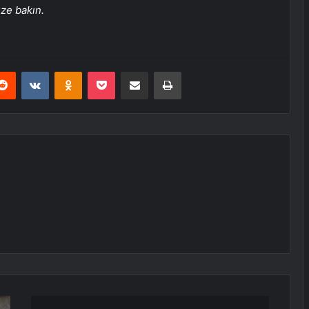
üze bakın.
erest
Reddit
VKontakte
Odnoklassniki
Pocket
E-Posta ile paylaş
Yazdır