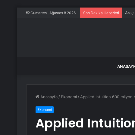
Araç 
Cumartesi, Ağustos 8 2026
Son Dakika Haberleri
ANASAY
Anasayfa
/
Ekonomi
/
Applied Intuition 600 milyon d
Ekonomi
Applied Intuiti