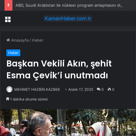
ABD, Suudi Arabistan ile nükleer program anlaşmasını duyuracak
Menü
Anasayfa
/
Haber
Haber
Başkan Vekili Akın, şehit
Esma Çevik’i unutmadı
MEHMET HAZBİN KAZBEK
Aralık 17, 2025
0
0
1 dakika okuma süresi