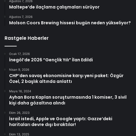
Ağustos 7, 2026
Maltepe’de ilaçlama çalışmaları sürüyor
Ağustos 7, 2026
Molson Coors Brewing hissesi bugün neden yükseliyor?
Rastgele Haberler
Ocak 17, 2026
İnegöl’de 2026 “Gençlik Yılı” İlan Edildi
Nisan 9, 2026
CHP’den savaş ekonomisine karşı yeni paket: Özgür
Özel, 2 başlık altında anlattı
Mayıs 16, 2024
Ayhan Bora Kaplan soruşturmasında 1 komiser, 3 sivil
kişi daha gözaltına alındı
Ekim 26, 2023
İsrail istedi, Apple ve Google yaptı: Gazze’deki
haritaları devre dışı bıraktılar!
Ekim 13, 2025