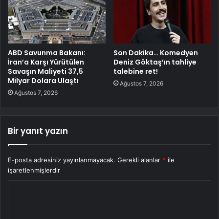
ABD Savunma Bakanı:
Son Dakika… Komedyen
İran’a Karşı Yürütülen
Deniz Göktaş’ın tahliye
Savaşın Maliyeti 37,5
talebine ret!
Milyar Dolara Ulaştı
Ağustos 7, 2026
Ağustos 7, 2026
Bir yanıt yazın
E-posta adresiniz yayınlanmayacak.
Gerekli alanlar
*
ile
işaretlenmişlerdir
Y
o
r