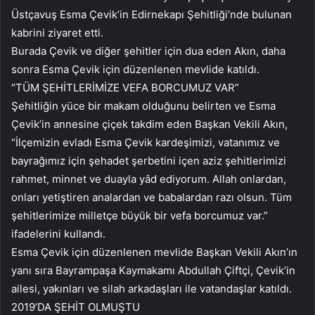
Üstçavuş Esma Çevik’in Edirnekapı Şehitliği’nde bulunan
kabrini ziyaret etti.
Burada Çevik ve diğer şehitler için dua eden Akın, daha
sonra Esma Çevik için düzenlenen mevlide katıldı.
“TÜM ŞEHİTLERİMİZE VEFA BORCUMUZ VAR”
Şehitliğin yüce bir makam olduğunu belirten ve Esma
Çevik’in annesine çiçek takdim eden Başkan Vekili Akın,
“İlçemizin evladı Esma Çevik kardeşimizi, vatanımız ve
bayrağımız için şehadet şerbetini içen aziz şehitlerimizi
rahmet, minnet ve duayla yâd ediyorum. Allah onlardan,
onları yetiştiren analardan ve babalardan razı olsun. Tüm
şehitlerimize milletçe büyük bir vefa borcumuz var.”
ifadelerini kullandı.
Esma Çevik için düzenlenen mevlide Başkan Vekili Akın’ın
yanı sıra Bayrampaşa Kaymakamı Abdullah Çiftçi, Çevik’in
ailesi, yakınları ve silah arkadaşları ile vatandaşlar katıldı.
2019’DA ŞEHİT OLMUŞTU