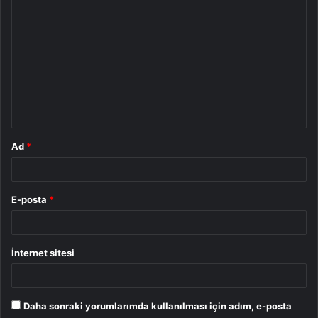
Y
o
r
u
m
*
Ad
*
E-posta
*
İnternet sitesi
Daha sonraki yorumlarımda kullanılması için adım, e-posta