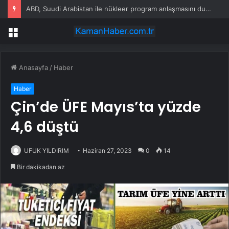
ABD, Suudi Arabistan ile nükleer program anlaşmasını duyuracak
Menü
Anasayfa
/
Haber
Haber
Çin’de ÜFE Mayıs’ta yüzde
4,6 düştü
UFUK YILDIRIM
Haziran 27, 2023
0
14
Bir dakikadan az