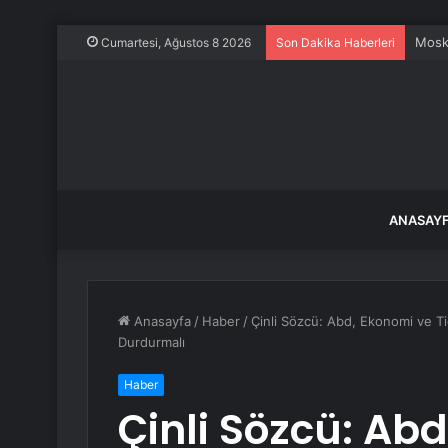
Mosk
Cumartesi, Ağustos 8 2026
Son Dakika Haberleri
ANASAY
Anasayfa
/
Haber
/
Çinli Sözcü: Abd, Ekonomi ve Tic
Durdurmalı
Haber
Çinli Sözcü: Ab