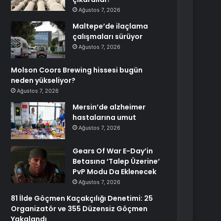
Ağustos 7, 2026
Maltepe’de ilaçlama
çalışmaları sürüyor
Ağustos 7, 2026
Molson Coors Brewing hissesi bugün
neden yükseliyor?
Ağustos 7, 2026
Mersin’de alzheimer
hastalarına umut
Ağustos 7, 2026
Gears Of War E-Day’in
Betasına ‘Talep Üzerine’
PvP Modu Da Eklenecek
Ağustos 7, 2026
81 İlde Göçmen Kaçakçılığı Denetimi: 25
Organizatör ve 355 Düzensiz Göçmen
Yakalandı