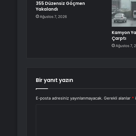
355 Düzensiz Göçmen
Yakalandı
Ağustos 7, 2026
Kamyon Ya
Çarptı
Ağustos 7, 
Bir yanıt yazın
E-posta adresiniz yayınlanmayacak.
Gerekli alanlar
*
i
Y
o
r