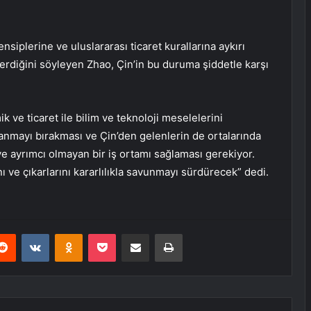
siplerine ve uluslararası ticaret kurallarına aykırı
 verdiğini söyleyen Zhao, Çin’in bu duruma şiddetle karşı
 ve ticaret ile bilim ve teknoloji meselelerini
llanmayı bırakması ve Çin’den gelenlerin de ortalarında
 ve ayrımcı olmayan bir iş ortamı sağlaması gerekiyor.
nı ve çıkarlarını kararlılıkla savunmayı sürdürecek” dedi.
erest
Reddit
VKontakte
Odnoklassniki
Pocket
E-Posta ile paylaş
Yazdır