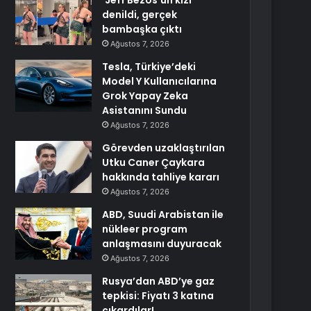
‘Jeff Bezos’un kızı’
denildi, gerçek
bambaşka çıktı
Ağustos 7, 2026
Tesla, Türkiye’deki
Model Y Kullanıcılarına
Grok Yapay Zeka
Asistanını Sundu
Ağustos 7, 2026
Görevden uzaklaştırılan
Utku Caner Çaykara
hakkında tahliye kararı
Ağustos 7, 2026
ABD, Suudi Arabistan ile
nükleer program
anlaşmasını duyuracak
Ağustos 7, 2026
Rusya’dan ABD’ye gaz
tepkisi: Fiyatı 3 katına
çıkardılar!