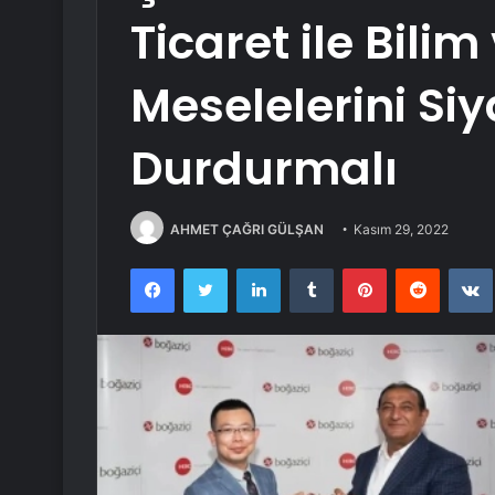
Ticaret ile Bilim
Meselelerini Siy
Durdurmalı
AHMET ÇAĞRI GÜLŞAN
Kasım 29, 2022
Facebook
Twitter
LinkedIn
Tumblr
Pinterest
Reddit