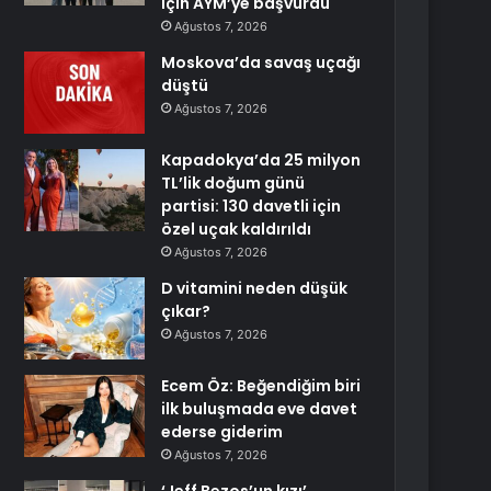
için AYM’ye başvurdu
Ağustos 7, 2026
Moskova’da savaş uçağı
düştü
Ağustos 7, 2026
Kapadokya’da 25 milyon
TL’lik doğum günü
partisi: 130 davetli için
özel uçak kaldırıldı
Ağustos 7, 2026
D vitamini neden düşük
çıkar?
Ağustos 7, 2026
Ecem Öz: Beğendiğim biri
ilk buluşmada eve davet
ederse giderim
Ağustos 7, 2026