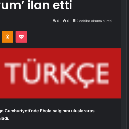
um’ ilan etti
0
0
2 dakika okuma süresi
VKontakte
Odnoklassniki
Pocket
 Cumhuriyeti’nde Ebola salgınını uluslararası
ladı.