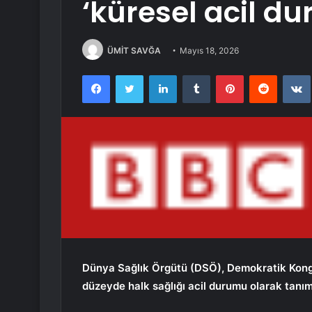
‘küresel acil dur
ÜMİT SAVĞA
Mayıs 18, 2026
Facebook
Twitter
LinkedIn
Tumblr
Pinterest
Reddit
Dünya
Sağlık Örgütü (DSÖ), Demokratik Kongo
düzeyde halk sağlığı acil durumu olarak tanım