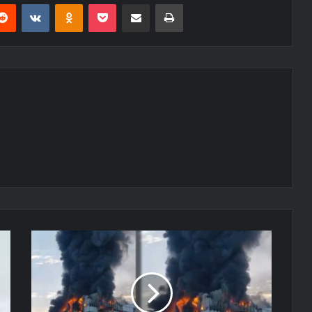
erest
Reddit
VKontakte
Odnoklassniki
Pocket
E-Posta ile paylaş
Yazdır