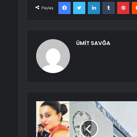
Facebook
Twitter
LinkedIn
Tumblr
Pint
Paylaş
ÜMİT SAVĞA