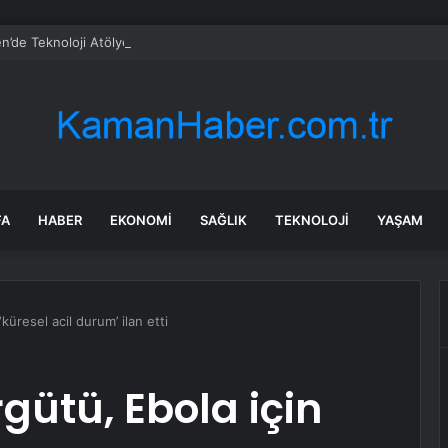
en’de Teknoloji Atölyesi Açıldı
FA
HABER
EKONOMI
SAĞLIK
TEKNOLOJI
YAŞAM
küresel acil durum’ ilan etti
gütü, Ebola için