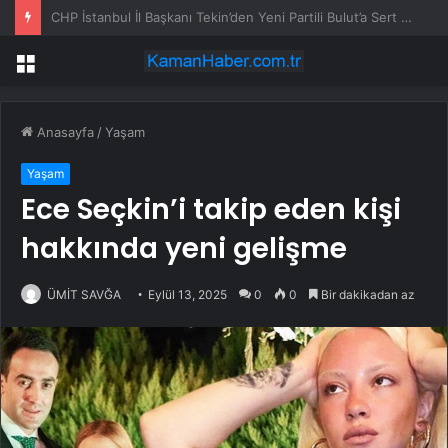
Rusya Başbakan Yardımcısı: Benzin ihracatı yasağını yıl sonuna kadar uzatacağız
Menü
Anasayfa
/
Yaşam
Yaşam
Ece Seçkin’i takip eden kişi
hakkında yeni gelişme
ÜMİT SAVĞA
Eylül 13, 2025
0
0
Bir dakikadan az