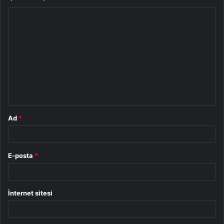
Y
o
r
u
m
*
Ad
*
E-posta
*
İnternet sitesi