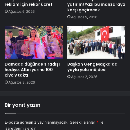
reklam için rekor ücret
yatırım! Yazı bu manzaraya
karşı geçirecek
Ağustos 6, 2026
Ağustos 5, 2026
Damada düğünde sıradışı
Başkan Genç Maçka’da
hediye: Altın yerine 100
yayla yolu müjdesi
civciv taktı
Ağustos 2, 2026
Ağustos 3, 2026
Bir yanıt yazın
E-posta adresiniz yayınlanmayacak.
Gerekli alanlar
*
ile
işaretlenmişlerdir