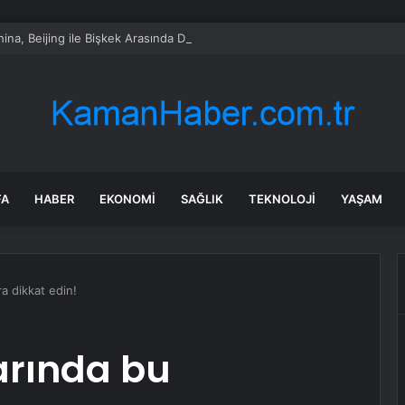
hina, Beijing ile Bişkek Arasında Direkt Uçuş Rotası Başlattı
FA
HABER
EKONOMI
SAĞLIK
TEKNOLOJI
YAŞAM
a dikkat edin!
arında bu