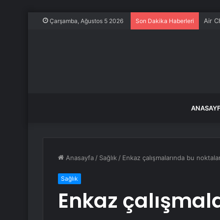
Air C
Çarşamba, Ağustos 5 2026
Son Dakika Haberleri
ANASAY
Anasayfa
/
Sağlık
/
Enkaz çalışmalarında bu noktalar
Sağlık
Enkaz çalışmal