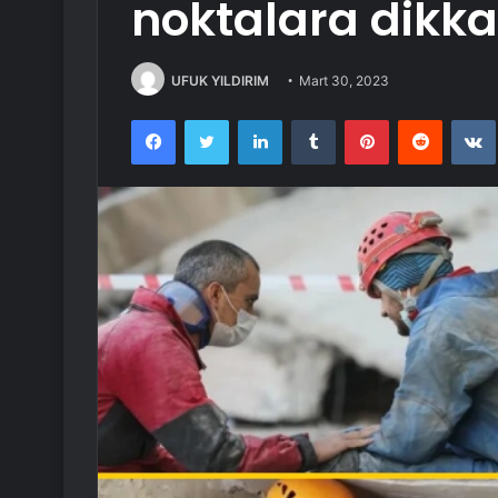
noktalara dikka
UFUK YILDIRIM
Mart 30, 2023
Facebook
Twitter
LinkedIn
Tumblr
Pinterest
Reddit