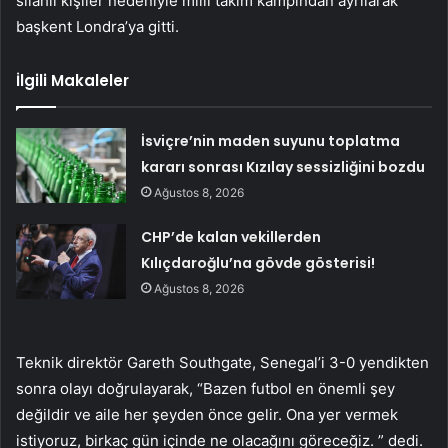
silahlı kişiler nedeniyle milli takım kampından ayrılarak
başkent Londra’ya gitti.
İlgili Makaleler
İsviçre’nin maden suyunu toplatma
kararı sonrası Kızılay sessizliğini bozdu
Ağustos 8, 2026
CHP’de kalan vekillerden
Kılıçdaroğlu’na gövde gösterisi!
Ağustos 8, 2026
Teknik direktör Gareth Southgate, Senegal’i 3-0 yendikten
sonra olayı doğrulayarak, “Bazen futbol en önemli şey
değildir ve aile her şeyden önce gelir. Ona yer vermek
istiyoruz, birkaç gün içinde ne olacağını göreceğiz. ” dedi.