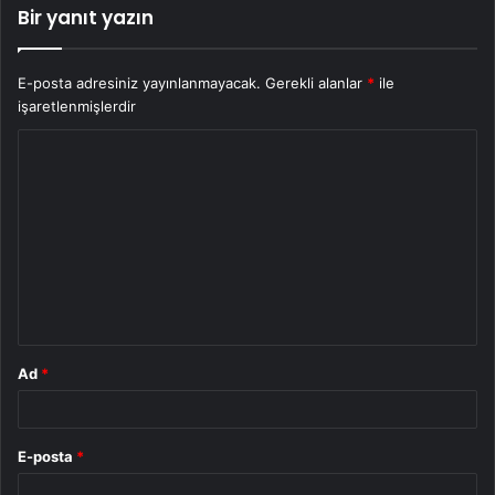
Bir yanıt yazın
E-posta adresiniz yayınlanmayacak.
Gerekli alanlar
*
ile
işaretlenmişlerdir
Y
o
r
u
m
*
Ad
*
E-posta
*