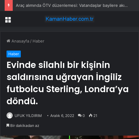
Araç alımında ÖTV düzenlemesi: Vatandaşlar bayilere akın etti
Menü
Anasayfa
/
Haber
Haber
Evinde silahlı bir kişinin
saldırısına uğrayan İngiliz
futbolcu Sterling, Londra’ya
döndü.
UFUK YILDIRIM
Aralık 6, 2022
0
21
Bir dakikadan az