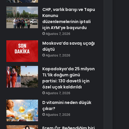
CHP, varlık barışı ve Tapu
Kanunu
düzenlemelerinin iptali
için AYM’ye başvurdu
Ağustos 7, 2026
Moskova’da savaş uçağı
düştü
Ağustos 7, 2026
Kapadokya’da 25 milyon
TL’lik doğum günü
partisi: 130 davetli için
özel uçak kaldırıldı
Ağustos 7, 2026
D vitamini neden düşük
çıkar?
Ağustos 7, 2026
Ecem Öz: Beğendiğim biri