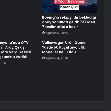
Boeing’in sekiz yıldır beklediği
onay sonunda geldi: 737 MAX
7 teslimatlara hazır
Ağustos 5, 2026
syonu’nda ÖTV
Volkswagen Ürün Gamını
i: Araç Çekiş
Yüzde 50 Küçültüyor, İlk
Göre Vergi Yetkisi
Modeller Belli Oldu
anı’na Verildi
Ağustos 4, 2026
2026