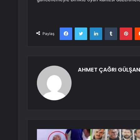
Facebook
Twitter
LinkedIn
Tumblr
Pint
Paylaş
AHMET ÇAĞRI GÜLŞA