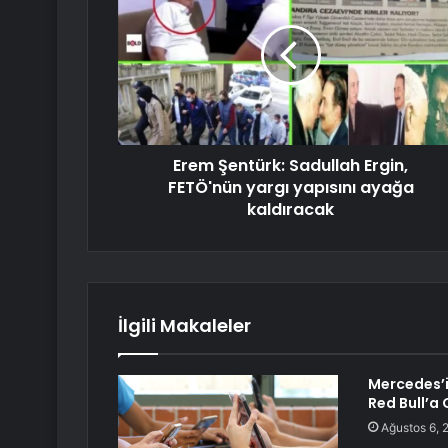
Erem Şentürk: Sadullah Ergin,
FETÖ'nün yargı yapısını ayağa
kaldıracak
İlgili Makaleler
Mercedes’i
Red Bull’a
Ağustos 6, 