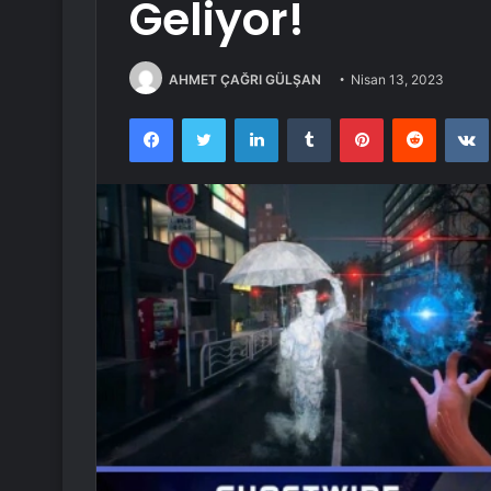
Geliyor!
AHMET ÇAĞRI GÜLŞAN
Nisan 13, 2023
Facebook
Twitter
LinkedIn
Tumblr
Pinterest
Reddit