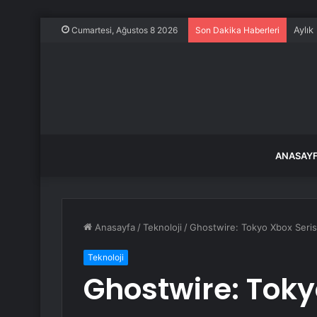
Aylık
Cumartesi, Ağustos 8 2026
Son Dakika Haberleri
ANASAY
Anasayfa
/
Teknoloji
/
Ghostwire: Tokyo Xbox Seris
Teknoloji
Ghostwire: Toky