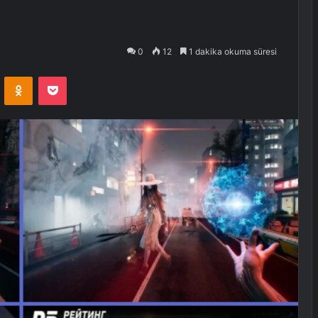
0
12
1 dakika okuma süresi
VKontakte
Odnoklassniki
Pocket