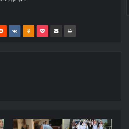
erest
Reddit
VKontakte
Odnoklassniki
Pocket
E-Posta ile paylaş
Yazdır
N