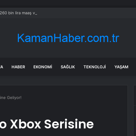
 260 bin lira maaş verecekler: 50 bin Türk işçi alımı başladı
FA
HABER
EKONOMI
SAĞLIK
TEKNOLOJI
YAŞAM
ine Geliyor!
o Xbox Serisine