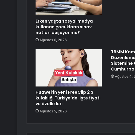
Erken yaşta sosyal medya
kullanan çocukların sınav
notları düşüyor mu?
Ağustos 6, 2026
TBMM Komi
Düzenlemes
Sistemine 
Cumhurbaşk
Ağustos 4, 
Huawei’in yeni FreeClip 2 S
kulaklığı Türkiye’de: İşte fiyatı
ve özellikleri
Ağustos 5, 2026