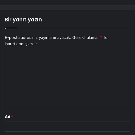
Bir yanıt yazın
E-posta adresiniz yayınlanmayacak.
Gerekli alanlar
*
ile
işaretlenmişlerdir
Y
o
r
u
m
*
Ad
*