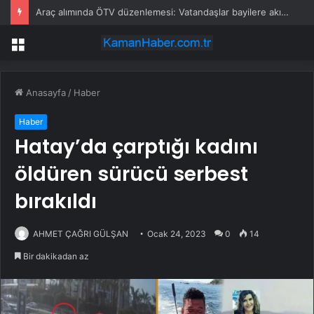
Araç alımında ÖTV düzenlemesi: Vatandaşlar bayilere akın etti
Menü
Anasayfa
/
Haber
Haber
Hatay’da çarptığı kadını
öldüren sürücü serbest
bırakıldı
AHMET ÇAĞRI GÜLŞAN
Ocak 24, 2023
0
14
Bir dakikadan az