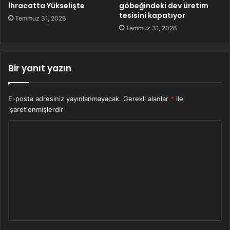
İhracatta Yükselişte
göbeğindeki dev üretim
tesisini kapatıyor
Temmuz 31, 2026
Temmuz 31, 2026
Bir yanıt yazın
E-posta adresiniz yayınlanmayacak.
Gerekli alanlar
*
ile
işaretlenmişlerdir
Y
o
r
u
m
*