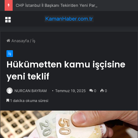
CHP İstanbul İl Başkanı Tekin’den Yeni Partili Bulut’a Sert Yanıt: ‘Figüranlarımız Vardı, Sizin Gibi’
Menü
Anasayfa
/
İş
İş
Hükümetten kamu işçisine
yeni teklif
NURCAN BAYRAM
Temmuz 19, 2025
0
0
1 dakika okuma süresi