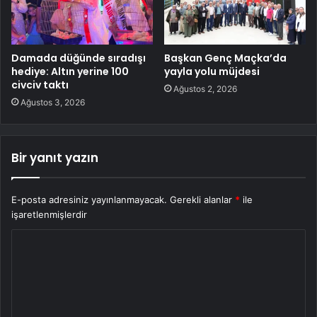
Damada düğünde sıradışı
Başkan Genç Maçka’da
hediye: Altın yerine 100
yayla yolu müjdesi
civciv taktı
Ağustos 2, 2026
Ağustos 3, 2026
Bir yanıt yazın
E-posta adresiniz yayınlanmayacak.
Gerekli alanlar
*
ile
işaretlenmişlerdir
Y
o
r
u