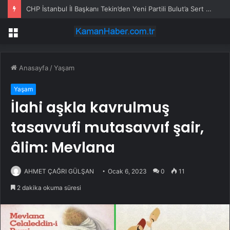
CHP İstanbul İl Başkanı Tekin’den Yeni Partili Bulut’a Sert Yanıt: ‘Figüranlarımız Vardı, Sizin Gibi’
Menü
Anasayfa
/
Yaşam
Yaşam
İlahi aşkla kavrulmuş
tasavvufi mutasavvıf şair,
âlim: Mevlana
AHMET ÇAĞRI GÜLŞAN
Ocak 6, 2023
0
11
2 dakika okuma süresi