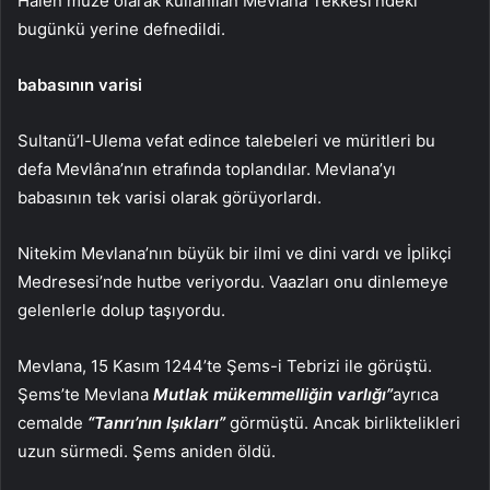
Halen müze olarak kullanılan Mevlana Tekkesi’ndeki
bugünkü yerine defnedildi.
babasının varisi
Sultanü’l-Ulema vefat edince talebeleri ve müritleri bu
defa Mevlâna’nın etrafında toplandılar. Mevlana’yı
babasının tek varisi olarak görüyorlardı.
Nitekim Mevlana’nın büyük bir ilmi ve dini vardı ve İplikçi
Medresesi’nde hutbe veriyordu. Vaazları onu dinlemeye
gelenlerle dolup taşıyordu.
Mevlana, 15 Kasım 1244’te Şems-i Tebrizi ile görüştü.
Şems’te Mevlana
Mutlak mükemmelliğin varlığı”
ayrıca
cemalde
“Tanrı’nın Işıkları”
görmüştü. Ancak birliktelikleri
uzun sürmedi. Şems aniden öldü.