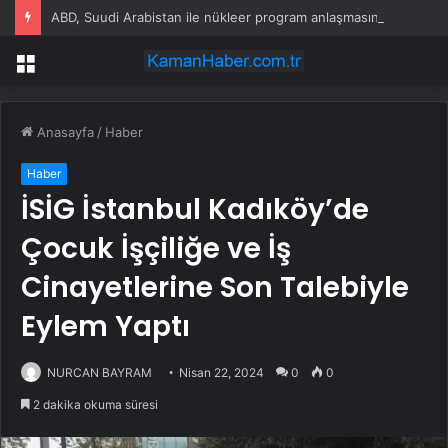
ABD, Suudi Arabistan ile nükleer program anlaşmasını duyuracak
Menü
Anasayfa
/
Haber
Haber
İSİG İstanbul Kadıköy’de
Çocuk İşçiliğe ve İş
Cinayetlerine Son Talebiyle
Eylem Yaptı
NURCAN BAYRAM
Nisan 22, 2024
0
0
2 dakika okuma süresi