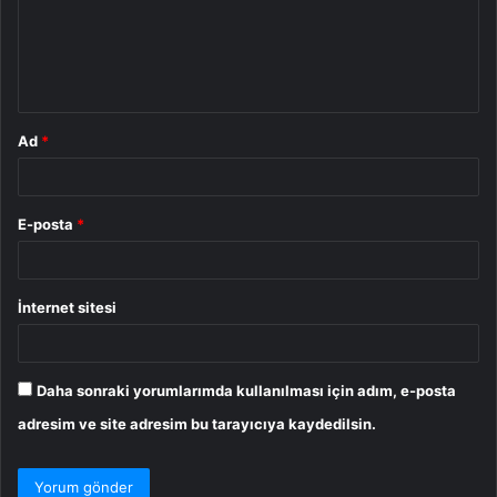
u
m
*
Ad
*
E-posta
*
İnternet sitesi
Daha sonraki yorumlarımda kullanılması için adım, e-posta
adresim ve site adresim bu tarayıcıya kaydedilsin.