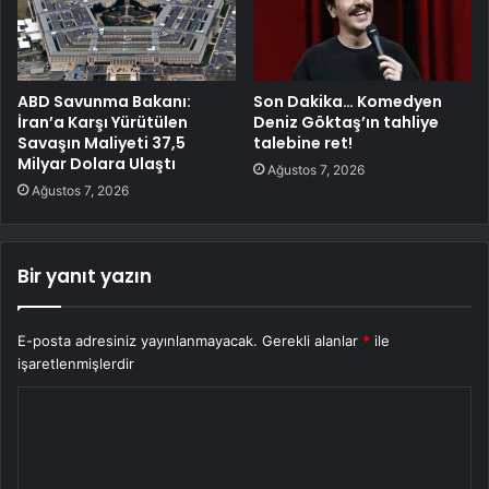
ABD Savunma Bakanı:
Son Dakika… Komedyen
İran’a Karşı Yürütülen
Deniz Göktaş’ın tahliye
Savaşın Maliyeti 37,5
talebine ret!
Milyar Dolara Ulaştı
Ağustos 7, 2026
Ağustos 7, 2026
Bir yanıt yazın
E-posta adresiniz yayınlanmayacak.
Gerekli alanlar
*
ile
işaretlenmişlerdir
Y
o
r