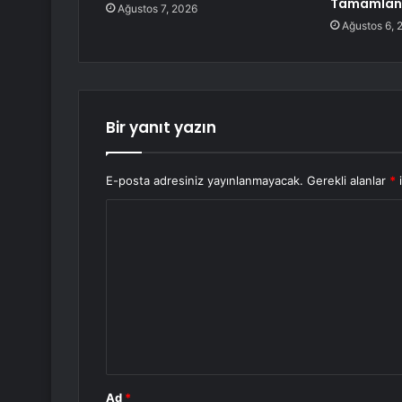
Tamamlan
Ağustos 7, 2026
Ağustos 6, 
Bir yanıt yazın
E-posta adresiniz yayınlanmayacak.
Gerekli alanlar
*
i
Y
o
r
u
m
*
Ad
*