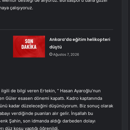
 Mentor desteği de alıyoruz. Bursaspor’u daha güzel
maya çalışıyoruz.
Ankara’da eğitim helikopteri
düştü
Ağustos 7, 2026
lgili de bilgi veren Ertekin, ” Hasan Ayaroğlu’nun
 Güler esasen dönemi kapattı. Kadro kaptanında
 günü kadar düzeleceğini düşünüyorum. Biz sonuç olarak
ayı verdiğinde puanları alır gelir. İnşallah bu
Cenk Şahin, son idmanda aldığı darbeden dolayı
ı düz koşu yaptığı öğrenildi.