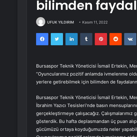
bilimden fayda
UFUK YILDIRIM
Kasım 11, 2022
Facebook
Twitter
LinkedIn
Tumblr
Pinterest
Reddit
Bursaspor Teknik Yöneticisi İsmail Ertekin, M
“Oyuncularımız pozitif anlamda ivmelenme oldu
yerlere getirebilmek için bilimden de faydalan
Bursaspor Teknik Yöneticisi İsmail Ertekin, 
İbrahim Yazıcı Tesisleri’nde basın mensuplarını
gerçekleştirmeye çalışacağız. Çalışmalarımız ga
gösterdik. Bu hafta deplasmandan üç puan alıp
gücümüzü ortaya koyduğumuzda neler yapabile