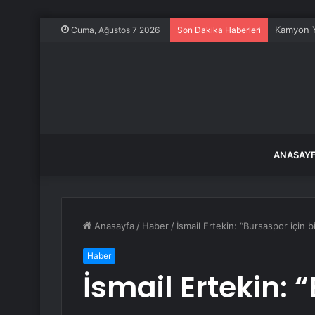
Kamyon Y
Cuma, Ağustos 7 2026
Son Dakika Haberleri
ANASAY
Anasayfa
/
Haber
/
İsmail Ertekin: “Bursaspor için 
Haber
İsmail Ertekin: 