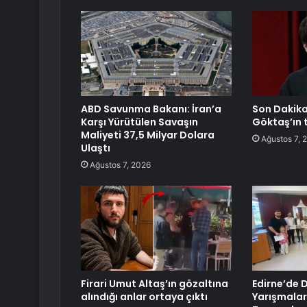
ABD Savunma Bakanı: İran’a
Son Dakik
Karşı Yürütülen Savaşın
Göktaş’ın t
Maliyeti 37,5 Milyar Dolara
Ağustos 7, 
Ulaştı
Ağustos 7, 2026
Firari Umut Altaş’ın gözaltına
Edirne’de D
alındığı anlar ortaya çıktı
Yarışmaları 