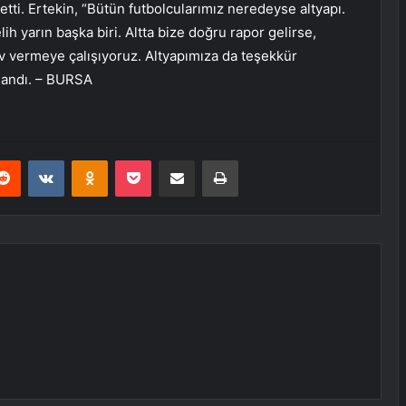
etti. Ertekin, “Bütün futbolcularımız neredeyse altyapı.
h yarın başka biri. Altta bize doğru rapor gelirse,
v vermeye çalışıyoruz. Altyapımıza da teşekkür
llandı. – BURSA
erest
Reddit
VKontakte
Odnoklassniki
Pocket
E-Posta ile paylaş
Yazdır