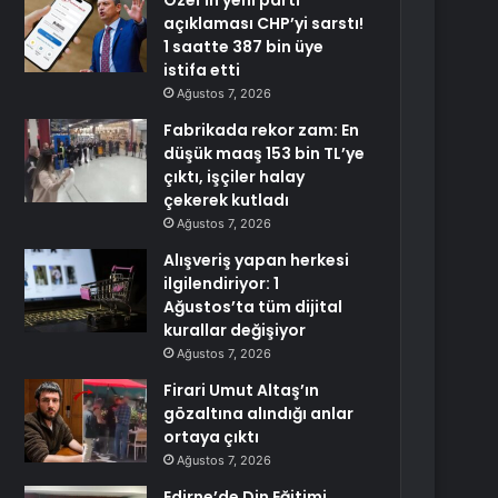
Özel’in yeni parti
açıklaması CHP’yi sarstı!
1 saatte 387 bin üye
istifa etti
Ağustos 7, 2026
Fabrikada rekor zam: En
düşük maaş 153 bin TL’ye
çıktı, işçiler halay
çekerek kutladı
Ağustos 7, 2026
Alışveriş yapan herkesi
ilgilendiriyor: 1
Ağustos’ta tüm dijital
kurallar değişiyor
Ağustos 7, 2026
Firari Umut Altaş’ın
gözaltına alındığı anlar
ortaya çıktı
Ağustos 7, 2026
Edirne’de Din Eğitimi