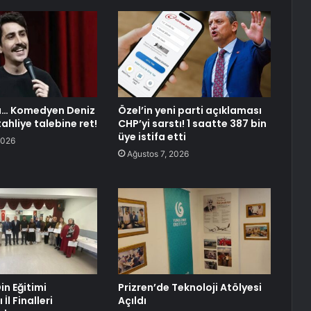
a… Komedyen Deniz
Özel’in yeni parti açıklaması
ahliye talebine ret!
CHP’yi sarstı! 1 saatte 387 bin
üye istifa etti
2026
Ağustos 7, 2026
in Eğitimi
Prizren’de Teknoloji Atölyesi
İl Finalleri
Açıldı