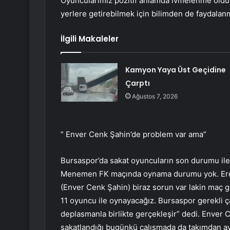
Oyuncularımız pozitif anlamda ivmelenme oldu.
yerlere getirebilmek için bilimden de faydalan
İlgili Makaleler
Kamyon Yaya Üst Geçidine
Çarptı
Ağustos 7, 2026
” Enver Cenk Şahin’de problem var ama”
Bursaspor’da sakat oyuncuların son durumu ile i
Menemen FK maçında oynama durumu yok. Eren
(Enver Cenk Şahin) biraz sorun var lakin maç
11 oyuncu ile oynayacağız. Bursaspor gerekli çab
deplasmanla birlikte gerçekleşir” dedi. Enver 
sakatlandığı bugünkü çalışmada da takımdan ayr