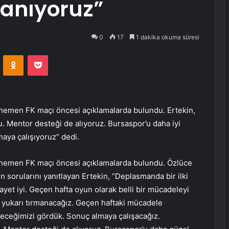
lanıyoruz”
0
17
1 dakika okuma süresi
VKontakte
Odnoklassniki
Pocket
enemen FK maçı öncesi açıklamalarda bulundu. Ertekin,
. Mentor desteği de alıyoruz. Bursaspor’u daha iyi
maya çalışıyoruz” dedi.
Menemen FK maçı öncesi açıklamalarda bulundu. Özlüce
n sorularını yanıtlayan Ertekin, “Deplasmanda bir ilki
yet iyi. Geçen hafta oyun olarak belli bir mücadeleyi
 yukarı tırmanacağız. Geçen haftaki mücadele
ceğimizi gördük. Sonuç almaya çalışacağız.