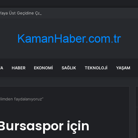
aya Üst Geçidine Çarptı
FA
HABER
EKONOMI
SAĞLIK
TEKNOLOJI
YAŞAM
bilimden faydalanıyoruz”
“Bursaspor için