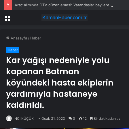
Araç alımında ÖTV düzenlemesi: Vatandaşlar bayilere akın etti
Menü
Anasayfa
/
Haber
Haber
Kar yağışı nedeniyle yolu
kapanan Batman
köyündeki hasta ekiplerin
yardımıyla hastaneye
kaldırıldı.
İNCİ KÜÇÜK
Ocak 31, 2023
0
12
Bir dakikadan az