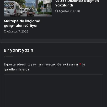
ve 355 Düzensiz Göçmen
Yakalandı
Ağustos 7, 2026
Maltepe’de ilaçlama
çalışmaları sürüyor
Ağustos 7, 2026
Bir yanıt yazın
E-posta adresiniz yayınlanmayacak.
Gerekli alanlar
*
ile
işaretlenmişlerdir
Y
o
r
u
m