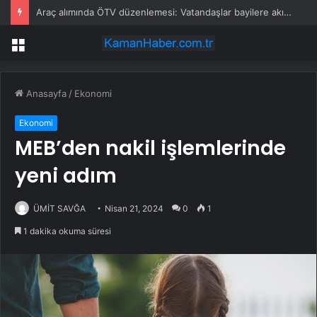
Araç alımında ÖTV düzenlemesi: Vatandaşlar bayilere akın etti
Menü
Anasayfa
/
Ekonomi
Ekonomi
MEB’den nakil işlemlerinde
yeni adım
ÜMİT SAVĞA
Nisan 21, 2024
0
1
1 dakika okuma süresi