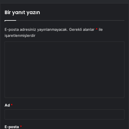
Bir yanıt yazın
E-posta adresiniz yayınlanmayacak.
Gerekli alanlar
*
ile
işaretlenmişlerdir
Y
o
r
u
m
*
Ad
*
E-posta
*