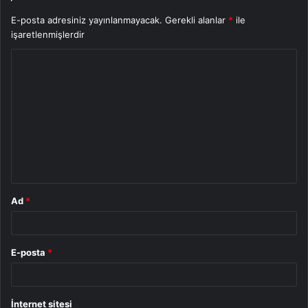
E-posta adresiniz yayınlanmayacak.
Gerekli alanlar
*
ile
işaretlenmişlerdir
Y
o
r
u
m
*
Ad
*
E-posta
*
İnternet sitesi