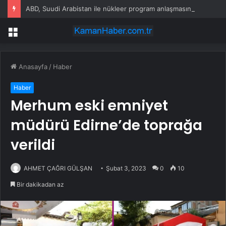
ABD, Suudi Arabistan ile nükleer program anlaşmasını duyuracak
Menü
Anasayfa
/
Haber
Haber
Merhum eski emniyet
müdürü Edirne’de toprağa
verildi
AHMET ÇAĞRI GÜLŞAN
Şubat 3, 2023
0
10
Bir dakikadan az