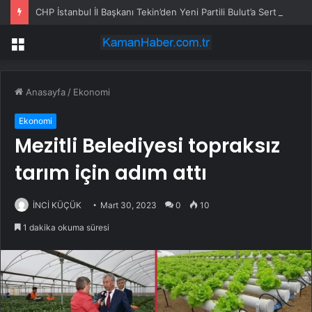
CHP İstanbul İl Başkanı Tekin’den Yeni Partili Bulut’a Sert Yanıt: ‘Figüranlarımız Vardı, Sizin Gibi’
Menü
Anasayfa
/
Ekonomi
Ekonomi
Mezitli Belediyesi topraksız
tarım için adım attı
İNCİ KÜÇÜK
Mart 30, 2023
0
10
1 dakika okuma süresi