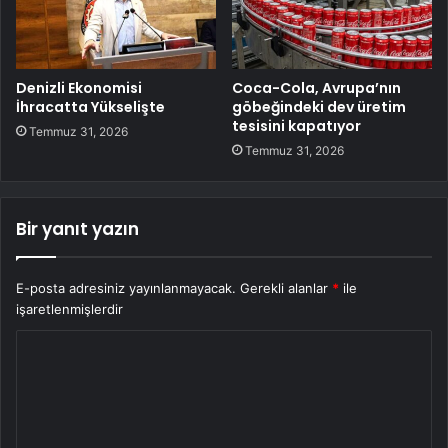
Denizli Ekonomisi
Coca-Cola, Avrupa’nın
İhracatta Yükselişte
göbeğindeki dev üretim
tesisini kapatıyor
Temmuz 31, 2026
Temmuz 31, 2026
Bir yanıt yazın
E-posta adresiniz yayınlanmayacak.
Gerekli alanlar
*
ile
işaretlenmişlerdir
Y
o
r
u