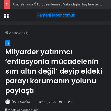
Araç alımında ÖTV düzenlemesi: Vatandaşlar bayilere akın etti
Menü
Anasayfa
/
İş
İş
Milyarder yatırımcı
‘enflasyonla mücadelenin
sırrı altın değil’ deyip eldeki
parayı korumanın yolunu
paylaştı
ÜMİT SAVĞA
Ekim 16, 2025
0
0
2 dakika okuma süresi