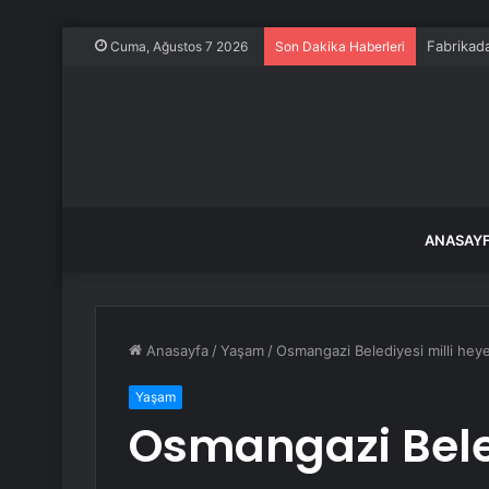
Fabrikada
Cuma, Ağustos 7 2026
Son Dakika Haberleri
ANASAY
Anasayfa
/
Yaşam
/
Osmangazi Belediyesi milli hey
Yaşam
Osmangazi Beled