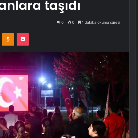
nlara taşıdı
0
0
1 dakika okuma süresi
VKontakte
Odnoklassniki
Pocket