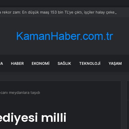
 rekor zam: En düşük maaş 153 bin TL’ye çıktı, işçiler halay çekerek kutl
FA
HABER
EKONOMI
SAĞLIK
TEKNOLOJI
YAŞAM
ecanı meydanlara taşıdı
iyesi milli