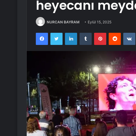
heyecanı meyda
NURCAN BAYRAM
Eylül 15, 2025
Facebook
Twitter
LinkedIn
Tumblr
Pinterest
Reddit