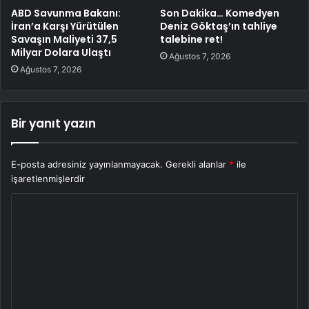
ABD Savunma Bakanı:
Son Dakika… Komedyen
İran’a Karşı Yürütülen
Deniz Göktaş’ın tahliye
Savaşın Maliyeti 37,5
talebine ret!
Milyar Dolara Ulaştı
Ağustos 7, 2026
Ağustos 7, 2026
Bir yanıt yazın
E-posta adresiniz yayınlanmayacak.
Gerekli alanlar
*
ile
işaretlenmişlerdir
Y
o
r
u
m
*