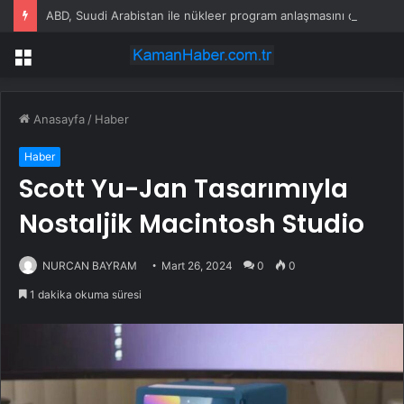
ABD, Suudi Arabistan ile nükleer program anlaşmasını duyuracak
Menü
Anasayfa
/
Haber
Haber
Scott Yu-Jan Tasarımıyla
Nostaljik Macintosh Studio
NURCAN BAYRAM
Mart 26, 2024
0
0
1 dakika okuma süresi