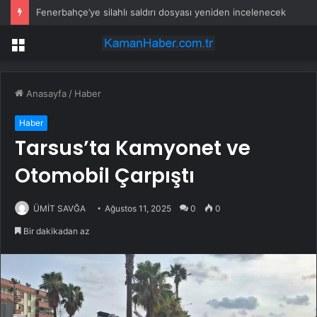
Fenerbahçe’ye silahlı saldırı dosyası yeniden incelenecek
Menü
Anasayfa
/
Haber
Haber
Tarsus’ta Kamyonet ve
Otomobil Çarpıştı
ÜMİT SAVĞA
Ağustos 11, 2025
0
0
Bir dakikadan az