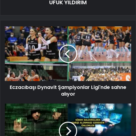
UFUK YILDIRIM
Eczacıbaşı Dynavit Şampiyonlar Ligi'nde sahne
alıyor