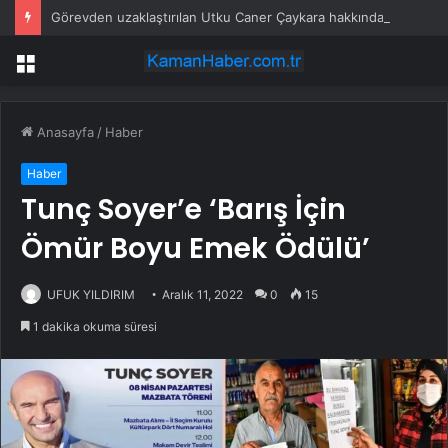
Görevden uzaklaştırılan Utku Caner Çaykara hakkında tahliye kararı
Menü
Anasayfa
/
Haber
Haber
Tunç Soyer’e ‘Barış İçin
Ömür Boyu Emek Ödülü’
UFUK YILDIRIM
Aralık 11, 2022
0
15
1 dakika okuma süresi