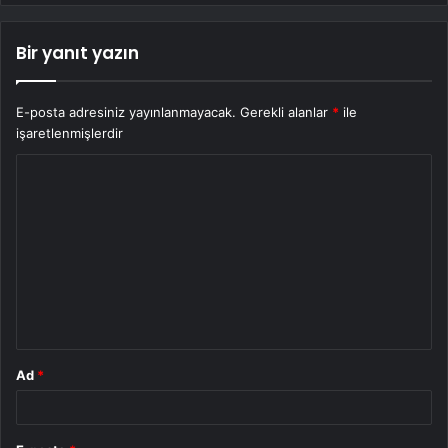
Bir yanıt yazın
E-posta adresiniz yayınlanmayacak.
Gerekli alanlar
*
ile
işaretlenmişlerdir
Y
o
r
u
m
*
Ad
*