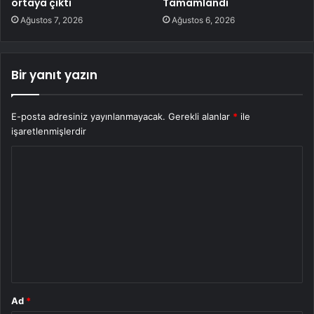
ortaya çıktı
Tamamlandı
Ağustos 7, 2026
Ağustos 6, 2026
Bir yanıt yazın
E-posta adresiniz yayınlanmayacak.
Gerekli alanlar
*
ile
işaretlenmişlerdir
Y
o
r
u
m
*
Ad
*