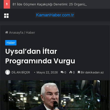
81 İlde Göçmen Kaçakçılığı Denetimi: 25 Organizatör ve 355 Düzensiz Göçmen Yakalandı
Menü
Anasayfa
/
Haber
Haber
Uysal’dan İftar
Programında Vurgu
DİLAN BİÇER
Mayıs 22, 2026
0
0
Bir dakikadan az