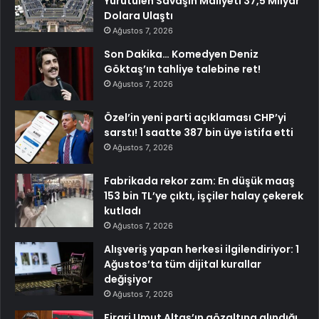
Yürütülen Savaşın Maliyeti 37,5 Milyar
Dolara Ulaştı
Ağustos 7, 2026
Son Dakika… Komedyen Deniz
Göktaş’ın tahliye talebine ret!
Ağustos 7, 2026
Özel’in yeni parti açıklaması CHP’yi
sarstı! 1 saatte 387 bin üye istifa etti
Ağustos 7, 2026
Fabrikada rekor zam: En düşük maaş
153 bin TL’ye çıktı, işçiler halay çekerek
kutladı
Ağustos 7, 2026
Alışveriş yapan herkesi ilgilendiriyor: 1
Ağustos’ta tüm dijital kurallar
değişiyor
Ağustos 7, 2026
Firari Umut Altaş’ın gözaltına alındığı