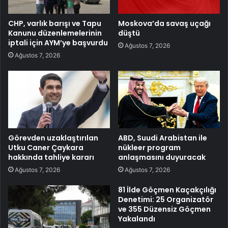
CHP, varlık barışı ve Tapu
Moskova’da savaş uçağı
Kanunu düzenlemelerinin
düştü
iptali için AYM’ye başvurdu
Ağustos 7, 2026
Ağustos 7, 2026
Görevden uzaklaştırılan
ABD, Suudi Arabistan ile
Utku Caner Çaykara
nükleer program
hakkında tahliye kararı
anlaşmasını duyuracak
Ağustos 7, 2026
Ağustos 7, 2026
81 İlde Göçmen Kaçakçılığı
Denetimi: 25 Organizatör
ve 355 Düzensiz Göçmen
Yakalandı