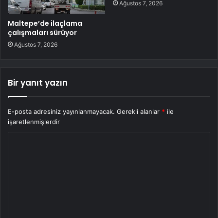
Ağustos 7, 2026
Maltepe’de ilaçlama
çalışmaları sürüyor
Ağustos 7, 2026
Bir yanıt yazın
E-posta adresiniz yayınlanmayacak.
Gerekli alanlar
*
ile
işaretlenmişlerdir
Y
o
r
u
m
*