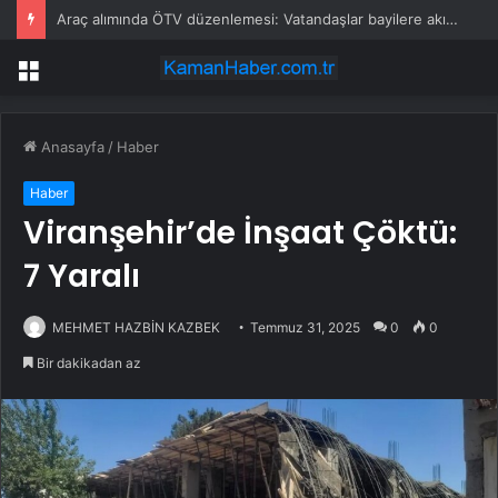
Araç alımında ÖTV düzenlemesi: Vatandaşlar bayilere akın etti
Menü
Anasayfa
/
Haber
Haber
Viranşehir’de İnşaat Çöktü:
7 Yaralı
MEHMET HAZBİN KAZBEK
Temmuz 31, 2025
0
0
Bir dakikadan az