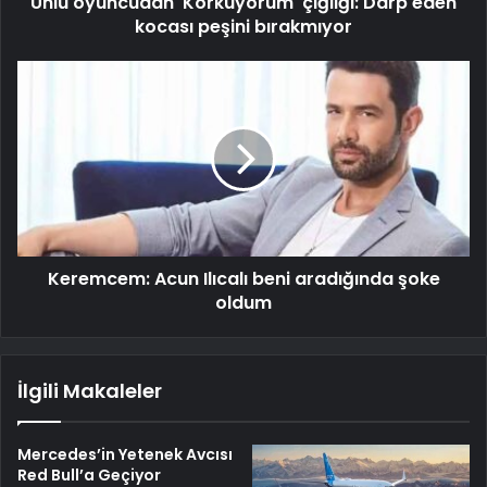
Ünlü oyuncudan 'Korkuyorum' çığlığı: Darp eden
kocası peşini bırakmıyor
Keremcem: Acun Ilıcalı beni aradığında şoke
oldum
İlgili Makaleler
Mercedes’in Yetenek Avcısı
Red Bull’a Geçiyor