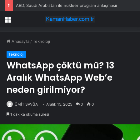
ABD, Suudi Arabistan ile nükleer program anlaşmasını duyuracak
Menü
Anasayfa
/
Teknoloji
Teknoloji
WhatsApp çöktü mü? 13
Aralık WhatsApp Web’e
neden girilmiyor?
ÜMİT SAVĞA
Aralık 15, 2025
0
0
1 dakika okuma süresi