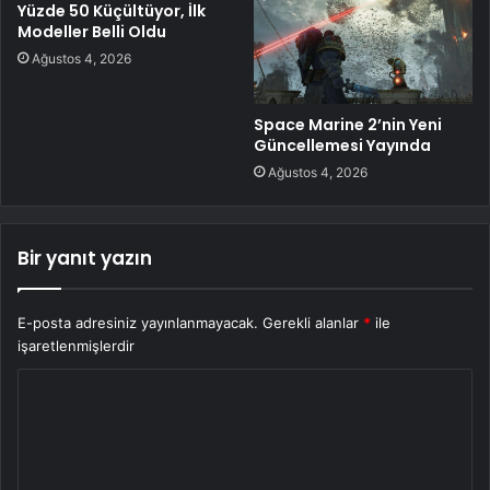
Yüzde 50 Küçültüyor, İlk
Modeller Belli Oldu
Ağustos 4, 2026
Space Marine 2’nin Yeni
Güncellemesi Yayında
Ağustos 4, 2026
Bir yanıt yazın
E-posta adresiniz yayınlanmayacak.
Gerekli alanlar
*
ile
işaretlenmişlerdir
Y
o
r
u