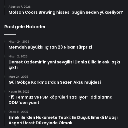
Ağustos 7, 2026
Molson Coors Brewing hissesi bugün neden yükseliyor?
Rastgele Haberler
Nisan 24, 2025
Memduh Büyükkılıç’tan 23 Nisan sürprizi
Nisan 2, 2025
Demet Özdemir’in yeni sevgilisi Danla Bilic’in eski aşkı
çıktı
Mart 24, 2025
Gül Gökçe Korkmaz’dan Sezen Aksu müjdesi
Kasım 19, 2025
“15 Temmuz ve FSM köprüleri satılıyor” iddialarına
DDM’den yanıt
Ocak 11, 2025
Emeklilerden Hükümete Tepki: En Düşük Emekli Maaşı
Asgari Ücret Düzeyinde Olmalı