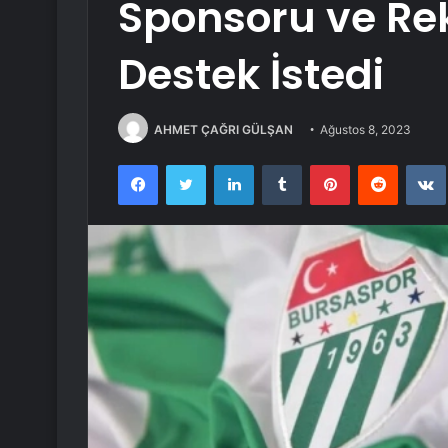
Sponsoru ve Rek
Destek İstedi
AHMET ÇAĞRI GÜLŞAN
Ağustos 8, 2023
Facebook
Twitter
LinkedIn
Tumblr
Pinterest
Reddit