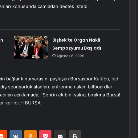
anları konusunda camiadan destek istedi.
un
Bişkek’te Organ Nakli
Sempozyumu Başladı
Ağustos 6, 2026
için bağlantı numarasını paylaşan Bursaspor Kulübü, led
 dış sponsorluk alanları, antrenman alanı billboardları
Yapılan açıklamada, “Şehrin ekibini yalnız bırakma Bursa!
yer verildi. – BURSA
erest
Reddit
VKontakte
Odnoklassniki
Pocket
E-Posta ile paylaş
Yazdır