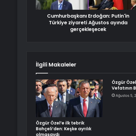
Cumhurbaşkanı Erdoğan: Putin'in
Türkiye ziyareti Ağustos ayında
gerçekleşecek
İlgili Makaleler
Özgür Özel
Vefatının B
Ağustos 5, 
Özgür Özel’e ilk tebrik
Bahçeli’den: Keşke ayrılık
olmasaydı