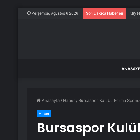
Kayse
Perşembe, Ağustos 6 2026
Son Dakika Haberleri
ANASAY
Anasayfa
/
Haber
/
Bursaspor Kulübü Forma Sponsor
Haber
Bursaspor Kul