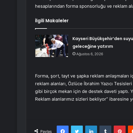
hesaplarından forma sponsorluğu ve reklam al
İlgili Makaleler
Kayseri Büyükşehir’den suy
geleceğine yatırım
Ağustos 6, 2026
Forma, şort, tayt ve şapka reklam anlaşmaları 
reklam alanları, Özlüce İbrahim Yazıcı Tesisleri
gibi birçok mekan için de destek daveti yaptı. 
Reklam alanlarımız sizleri bekliyor” ibaresine 
Facebook
Twitter
LinkedIn
Tumblr
Pint
Paylaş