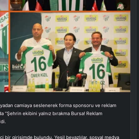
edyadan camiaya seslenerek forma sponsoru ve reklam
mada “Şehrin ekibini yalnız bırakma Bursa! Reklam
di.
ci bir girişimde bulundu. Yeşil beyazlılar, sosyal medya