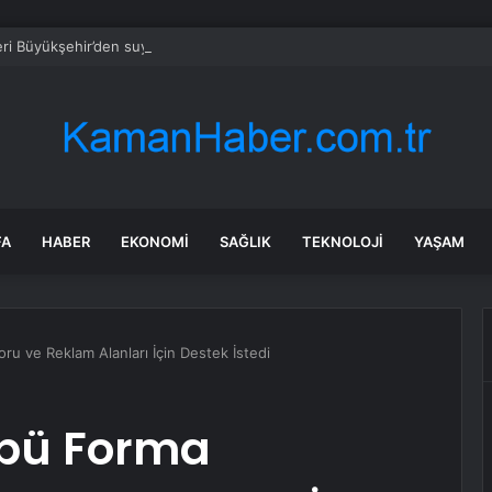
ri Büyükşehir’den suyun geleceğine yatırım
FA
HABER
EKONOMI
SAĞLIK
TEKNOLOJI
YAŞAM
u ve Reklam Alanları İçin Destek İstedi
übü Forma