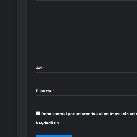
Y
o
r
u
m
*
Ad
*
E-posta
*
Daha sonraki yorumlarımda kullanılması için adı
kaydedilsin.