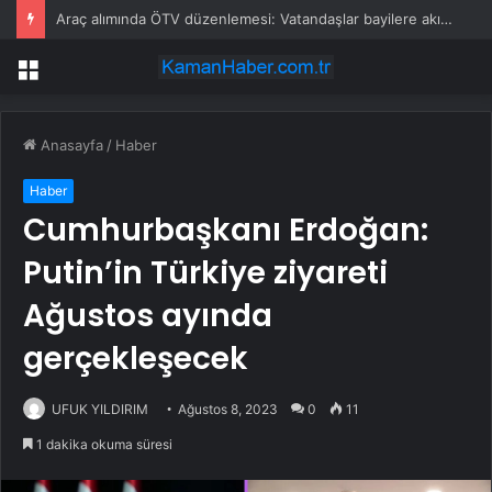
Araç alımında ÖTV düzenlemesi: Vatandaşlar bayilere akın etti
Menü
Anasayfa
/
Haber
Haber
Cumhurbaşkanı Erdoğan:
Putin’in Türkiye ziyareti
Ağustos ayında
gerçekleşecek
UFUK YILDIRIM
Ağustos 8, 2023
0
11
1 dakika okuma süresi