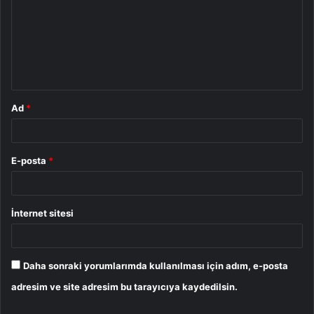
r
u
m
*
Ad
*
E-posta
*
İnternet sitesi
Daha sonraki yorumlarımda kullanılması için adım, e-posta
adresim ve site adresim bu tarayıcıya kaydedilsin.