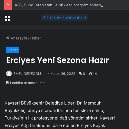
ABD, Suudi Arabistan ile nükleer program anlaşmasını duyuracak
Menü
Anasayfa
/
Haber
Haber
Erciyes Yeni Sezona Hazır
EMEL DEDEOĞLU
Kasım 26, 2022
0
14
1 dakika okuma süresi
Kayseri Büyükşehir Belediye Lideri Dr. Memduh
Büyükkılıç, dünya standartlarında tesislere sahip,
Türkiye’nin ilk profesyonel dağ yönetim şirketi Kayseri
Erciyes A.Ş. tarafından idare edilen Erciyes Kayak