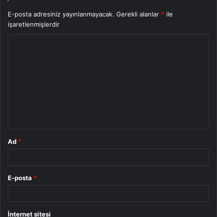
E-posta adresiniz yayınlanmayacak.
Gerekli alanlar
*
ile
işaretlenmişlerdir
Y
o
r
u
m
*
Ad
*
E-posta
*
İnternet sitesi