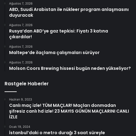
Ağustos 7, 2026
ABD, Suudi Arabistan ile nükleer program anlaşmasını
duyuracak
Ağustos 7, 2026
Rusya’dan ABD’ye gaz tepkisi: Fiyatı 3 katına
çıkardılar!
Ağustos 7, 2026
Maltepe’de ilaçlama çalışmaları sürüyor
Ağustos 7, 2026
Molson Coors Brewing hissesi bugün neden yükseliyor?
Rastgele Haberler
Haziran 9, 2023
Canlı maç izle! TÜM MAÇLAR! Maçları donmadan
şifresiz canlı hd izle! 23 MAYIS GÜNÜN MAÇLARINI CANLI
İZLE
Ocak 19, 2024
İstanbul’daki o metro durağı 3 saat süreyle