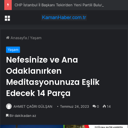
CHP İstanbul İl Başkanı Tekin’den Yeni Partili Bulut’a Sert Yanıt: ‘Figüranlarımız Vardı, Sizin Gibi’
Menü
Anasayfa
/
Yaşam
Yaşam
Nefesinize ve Ana
Odaklanırken
Meditasyonunuza Eşlik
Edecek 14 Parça
AHMET ÇAĞRI GÜLŞAN
Temmuz 24, 2023
0
14
Bir dakikadan az