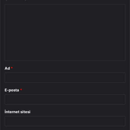
Y
o
r
u
m
*
Ad
*
E-posta
*
İnternet sitesi